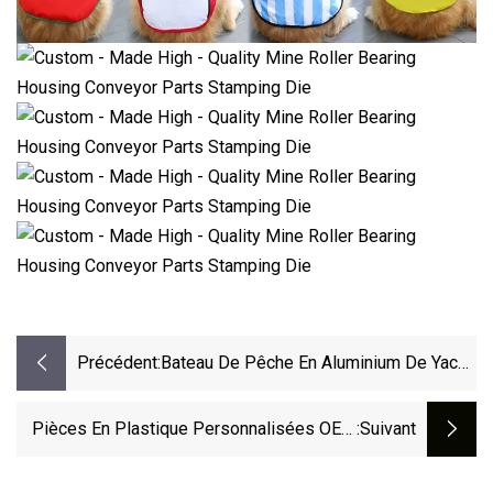
Précédent:
Bateau De Pêche En Aluminium De Yacht
De Cabine Allongé Durable Rempli De
Mousse À Grande Vitesse De 25FT 7.5m
Pièces En Plastique Personnalisées OEM
:suivant
D'extincteur Par Outil De Moulage Par
Injection