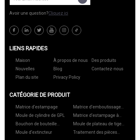
Avoir une question?
Cliquez ici
LIENS RAPIDES
Maison
À propos de nous
Des produits
Nouvelles
Blog
Contactez-nous
Plan du site
Privacy Policy
CATÉGORIE DE PRODUIT
Matrice d'estampage
Matrice d'emboutissage
profond
Moule de cylindre de GPL
Matrice d'estampage à
roulettes
Bouchon de bouteille
Moule de plateau de tige
d'oxygène
d'ancrage
Moule d'extincteur
Traitement des pièces
d'emboutissage