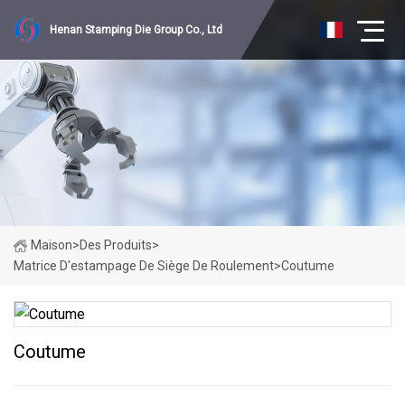
Henan Stamping Die Group Co., Ltd
Maison
>
Des Produits
>
Matrice D'estampage De Siège De Roulement
>
Coutume
Coutume